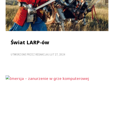
Świat LARP-ów
UTWORZONE PRZEZ
REDAKCJA
|
LUT 27, 2024