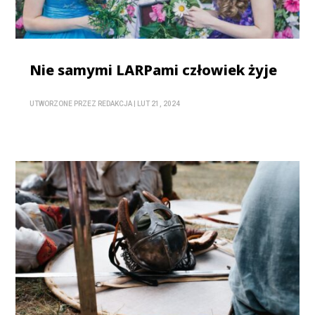
Nie samymi LARPami człowiek żyje
UTWORZONE PRZEZ
REDAKCJA
|
LUT 21, 2024