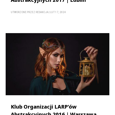
UTWORZONE PRZEZ
REDAKCJA
|
LUT 17, 2024
Klub Organizacji LARP’ów
Abstrakcyjnych 2016 | Warszawa