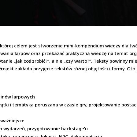
j, której celem jest stworzenie mini-kompendium wiedzy dla twó
ania larpów oraz przekazać praktyczną wiedzę na temat organi
nie „jak coś zrobić?”, a nie „czy warto?”. Teksty powinny mi
rojekt zakłada przyjęcie tekstów różnej objętości i formy. Ot
rminów larpowych
 wątki i tematyka poruszana w czasie gry, projektowanie posta
jważniejsze
ch wydarzeń, przygotowanie backstage’u
istyka, organizacja, lokacja, NPC, dokumentacja