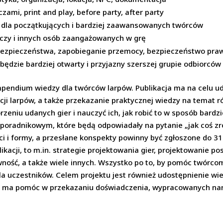
zami, print and play, before party, after party
ji dla początkujących i bardziej zaawansowanych twórców
aczy i innych osób zaangażowanych w grę
ezpieczeństwa, zapobieganie przemocy, bezpieczeństwo praw
p będzie bardziej otwarty i przyjazny szerszej grupie odbiorców
mpendium wiedzy dla twórców larpów. Publikacja ma na celu u
cji larpów, a także przekazanie praktycznej wiedzy na temat 
niu udanych gier i nauczyć ich, jak robić to w sposób bardzie
oradnikowym, które będą odpowiadały na pytanie „jak coś zrobi
ści i formy, a przesłane konspekty powinny być zgłoszone do 3
kacji, to m.in. strategie projektowania gier, projektowanie p
ość, a także wiele innych. Wszystko po to, by pomóc twórcom 
dla uczestników. Celem projektu jest również udostępnienie wi
 ma pomóc w przekazaniu doświadczenia, wypracowanych narzę