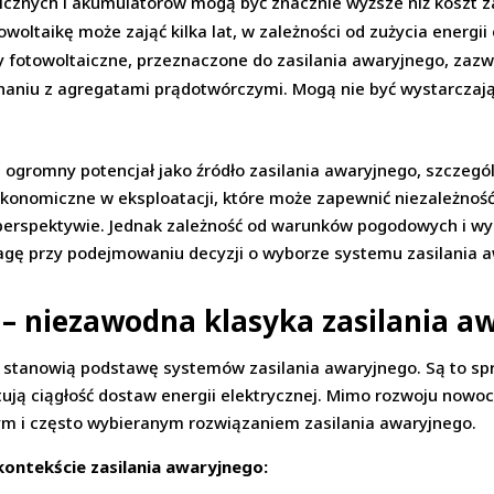
icznych i akumulatorów mogą być znacznie wyższe niż koszt 
oltaikę może zająć kilka lat, w zależności od zużycia energii el
fotowoltaiczne, przeznaczone do zasilania awaryjnego, zazw
aniu z agregatami prądotwórczymi. Mogą nie być wystarczają
 ogromny potencjał jako źródło zasilania awaryjnego, szczegó
i ekonomiczne w eksploatacji, które może zapewnić niezależnoś
 perspektywie. Jednak zależność od warunków pogodowych i wy
wagę przy podejmowaniu decyzji o wyborze systemu zasilania 
– niezawodna klasyka zasilania a
i stanowią podstawę systemów zasilania awaryjnego. Są to s
ują ciągłość dostaw energii elektrycznej. Mimo rozwoju nowoc
m i często wybieranym rozwiązaniem zasilania awaryjnego.
ntekście zasilania awaryjnego: