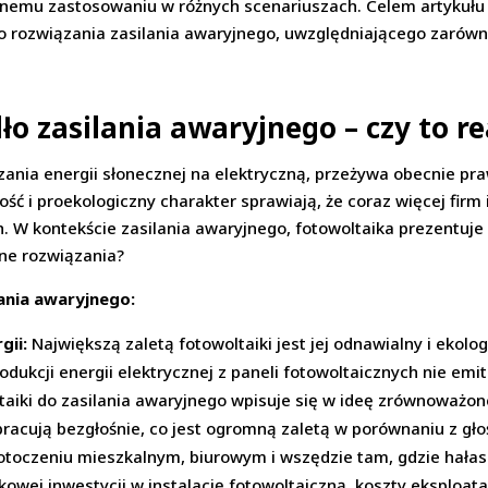
znemu zastosowaniu w różnych scenariuszach. Celem artykułu j
rozwiązania zasilania awaryjnego, uwzględniającego zarówno
ło zasilania awaryjnego – czy to r
rzania energii słonecznej na elektryczną, przeżywa obecnie p
ość i proekologiczny charakter sprawiają, że coraz więcej fi
. W kontekście zasilania awaryjnego, fotowoltaika prezentuje 
jne rozwiązania?
lania awaryjnego:
gii:
Największą zaletą fotowoltaiki jest jej odnawialny i ekolo
dukcji energii elektrycznej z paneli fotowoltaicznych nie emi
taiki do zasilania awaryjnego wpisuje się w ideę zrównoważon
racują bezgłośnie, co jest ogromną zaletą w porównaniu z g
otoczeniu mieszkalnym, biurowym i wszędzie tam, gdzie hałas
owej inwestycji w instalację fotowoltaiczną, koszty eksploata