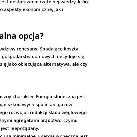
est dostarczenie rzetelnej wiedzy, która
 aspekty ekonomiczne, jak i
ealna opcja?
rawdziwy renesans. Spadające koszty
rm i gospodarstw domowych decyduje się
się jako obiecująca alternatywa, ale czy
giczny charakter. Energia słoneczna jest
tuje szkodliwych spalin ani gazów
ego rozwoju i redukcji śladu węglowego.
łośnymi agregatami prądotwórczymi.
 jest niepożądany.
cji są minimalne. Energia słoneczna jest