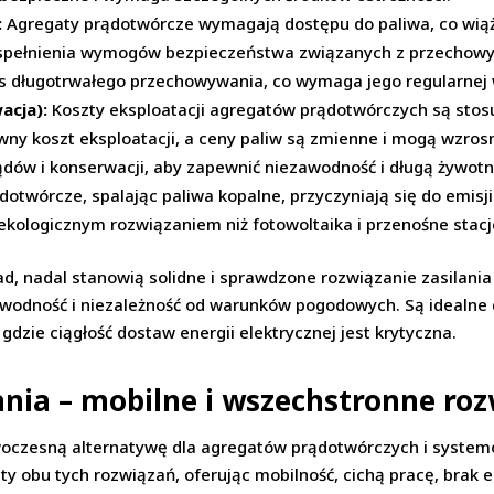
:
Agregaty prądotwórcze wymagają dostępu do paliwa, co wiąże
 spełnienia wymogów bezpieczeństwa związanych z przechow
as długotrwałego przechowywania, co wymaga jego regularnej
acja):
Koszty eksploatacji agregatów prądotwórczych są stos
ówny koszt eksploatacji, a ceny paliw są zmienne i mogą wzro
dów i konserwacji, aby zapewnić niezawodność i długą żywotn
otwórcze, spalając paliwa kopalne, przyczyniają się do emisji
ekologicznym rozwiązaniem niż fotowoltaika i przenośne stacje
, nadal stanowią solidne i sprawdzone rozwiązanie zasilania
odność i niezależność od warunków pogodowych. Są idealne d
gdzie ciągłość dostaw energii elektrycznej jest krytyczna.
ania – mobilne i wszechstronne ro
woczesną alternatywę dla agregatów prądotwórczych i system
ty obu tych rozwiązań, oferując mobilność, cichą pracę, brak e