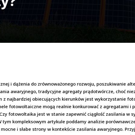
zy?
znej i dążenia do zrównoważonego rozwoju, poszukiwanie alter
ilania awaryjnego, tradycyjne agregaty prądotwórcze, choć ni
 najbardziej obiecujących kierunków jest wykorzystanie fotowo
nele fotowoltaiczne mogą realnie konkurować z agregatami i p
Czy fotowoltaika jest w stanie zapewnić ciągłość zasilania w 
 W tym kompleksowym artykule poddamy analizie porównawczej
h mocne i słabe strony w kontekście zasilania awaryjnego. Przy