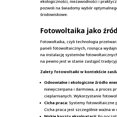
ekologiczności, niezawodności i praktyc
pozwoli na świadomy wybór optymalnego 
środowiskowe.
Fotowoltaika jako źród
Fotowoltaika, czyli technologia przetwa
paneli fotowoltaicznych, rosnąca wydajn
na instalację systemów fotowoltaicznych
na pewno jest w stanie zastąpić tradycy
Zalety fotowoltaiki w kontekście zasi
Odnowialne i ekologiczne źródło ener
niewyczerpana i darmowa, a proces pro
cieplarnianych. Wykorzystanie fotowol
Cicha praca:
Systemy fotowoltaiczne p
Cicha praca jest szczególnie ważna w 
Niskie koszty eksploatacji:
Po początk