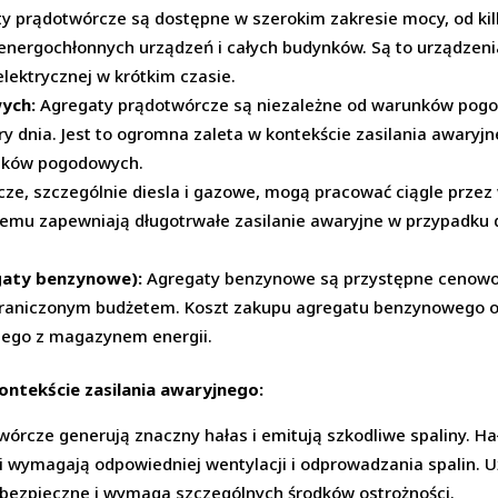
y prądotwórcze są dostępne w szerokim zakresie mocy, od ki
energochłonnych urządzeń i całych budynków. Są to urządzeni
elektrycznej w krótkim czasie.
ych:
Agregaty prądotwórcze są niezależne od warunków pogo
y dnia. Jest to ogromna zaleta w kontekście zasilania awaryjn
unków pogodowych.
e, szczególnie diesla i gazowe, mogą pracować ciągle przez w
emu zapewniają długotrwałe zasilanie awaryjne w przypadku d
egaty benzynowe):
Agregaty benzynowe są przystępne cenowo,
graniczonym budżetem. Koszt zakupu agregatu benzynowego o
znego z magazynem energii.
tekście zasilania awaryjnego:
órcze generują znaczny hałas i emitują szkodliwe spaliny. Hał
 i wymagają odpowiedniej wentylacji i odprowadzania spalin
bezpieczne i wymaga szczególnych środków ostrożności.