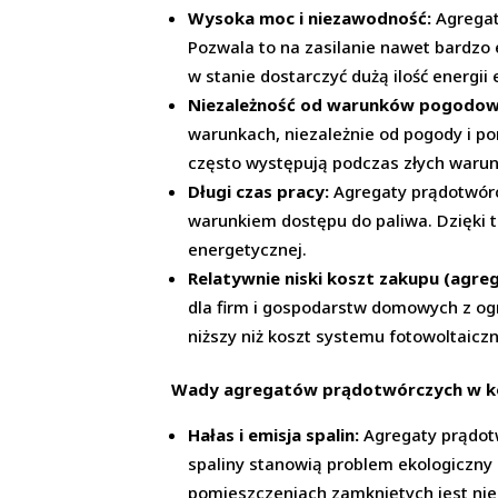
Wysoka moc i niezawodność:
Agregat
Pozwala to na zasilanie nawet bardzo 
w stanie dostarczyć dużą ilość energii 
Niezależność od warunków pogodow
warunkach, niezależnie od pogody i por
często występują podczas złych war
Długi czas pracy:
Agregaty prądotwórcz
warunkiem dostępu do paliwa. Dzięki t
energetycznej.
Relatywnie niski koszt zakupu (agr
dla firm i gospodarstw domowych z o
niższy niż koszt systemu fotowoltaic
Wady agregatów prądotwórczych w kon
Hałas i emisja spalin:
Agregaty prądotw
spaliny stanowią problem ekologiczny
pomieszczeniach zamkniętych jest nie