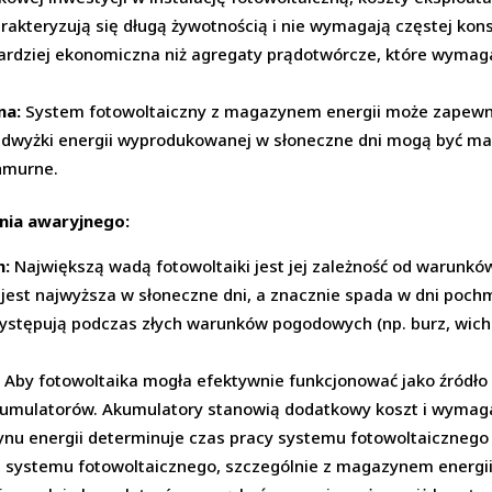
rakteryzują się długą żywotnością i nie wymagają częstej kon
ardziej ekonomiczna niż agregaty prądotwórcze, które wymaga
na:
System fotowoltaiczny z magazynem energii może zapewni
 Nadwyżki energii wyprodukowanej w słoneczne dni mogą być 
hmurne.
nia awaryjnego:
h:
Największą wadą fotowoltaiki jest jej zależność od warunkó
h jest najwyższa w słoneczne dni, a znacznie spada w dni poc
ystępują podczas złych warunków pogodowych (np. burz, wichu
:
Aby fotowoltaika mogła efektywnie funkcjonować jako źródło 
umulatorów. Akumulatory stanowią dodatkowy koszt i wymaga
ynu energii determinuje czas pracy systemu fotowoltaicznego
a systemu fotowoltaicznego, szczególnie z magazynem energii