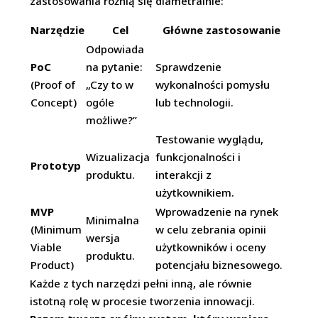
zastosowania różnią się diametralnie:
Narzędzie
Cel
Główne zastosowanie
Odpowiada
PoC
na pytanie:
Sprawdzenie
(Proof of
„Czy to w
wykonalności pomysłu
Concept)
ogóle
lub technologii.
możliwe?”
Testowanie wyglądu,
Wizualizacja
funkcjonalności i
Prototyp
produktu.
interakcji z
użytkownikiem.
MVP
Wprowadzenie na rynek
Minimalna
(Minimum
w celu zebrania opinii
wersja
Viable
użytkowników i oceny
produktu.
Product)
potencjału biznesowego.
Każde z tych narzędzi pełni inną, ale równie
istotną rolę w procesie tworzenia innowacji.